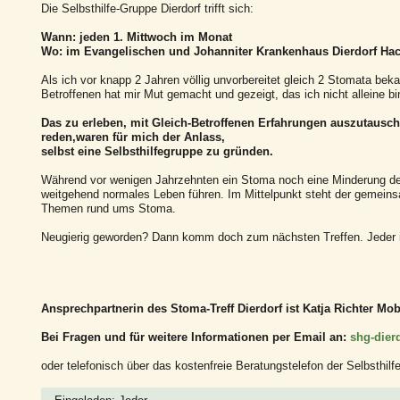
Die Selbsthilfe-Gruppe Dierdorf trifft sich:
Wann: jeden 1. Mittwoch im Monat
Wo: im Evangelischen und Johanniter Krankenhaus Dierdorf Hach
Als ich vor knapp 2 Jahren völlig unvorbereitet gleich 2 Stomata be
Betroffenen hat mir Mut gemacht und gezeigt, das ich nicht alleine bi
Das zu erleben, mit Gleich-Betroffenen Erfahrungen auszutausch
reden,waren für mich der Anlass,
selbst eine Selbsthilfegruppe zu gründen.
Während vor wenigen Jahrzehnten ein Stoma noch eine Minderung der 
weitgehend normales Leben führen. Im Mittelpunkt steht der gemeins
Themen rund ums Stoma.
Neugierig geworden? Dann komm doch zum nächsten Treffen. Jeder i
Ansprechpartnerin des Stoma-Treff Dierdorf ist Katja Richter Mob
Bei Fragen und für weitere Informationen per Email an:
shg-dier
oder telefonisch über das kostenfreie Beratungstelefon der Selbsthil