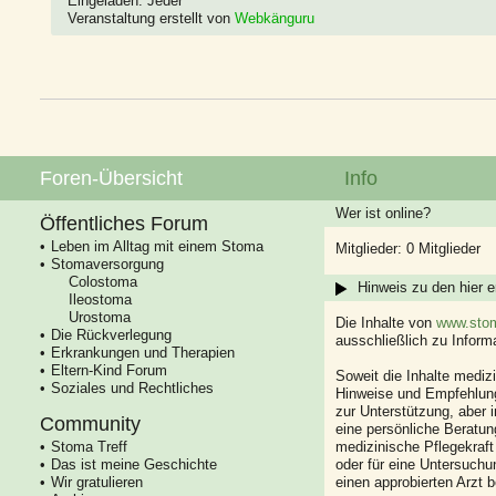
Eingeladen: Jeder
Veranstaltung erstellt von
Webkänguru
Foren-Übersicht
Info
Wer ist online?
Öffentliches Forum
Leben im Alltag mit einem Stoma
Mitglieder: 0 Mitglieder
Stomaversorgung
Colostoma
Hinweis zu den hier e
Ileostoma
Urostoma
Die Inhalte von
www.stom
Die Rückverlegung
ausschließlich zu Infor
Erkrankungen und Therapien
Eltern-Kind Forum
Soweit die Inhalte mediz
Soziales und Rechtliches
Hinweise und Empfehlung
zur Unterstützung, aber i
Community
eine persönliche Beratung
Stoma Treff
medizinische Pflegekraft
Das ist meine Geschichte
oder für eine Untersuch
Wir gratulieren
einen approbierten Arzt 