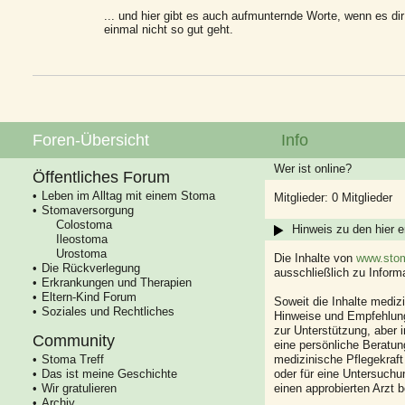
... und hier gibt es auch aufmunternde Worte, wenn es dir
einmal nicht so gut geht.
Foren-Übersicht
Info
Wer ist online?
Öffentliches Forum
Leben im Alltag mit einem Stoma
Mitglieder: 0 Mitglieder
Stomaversorgung
Colostoma
Hinweis zu den hier e
Ileostoma
Urostoma
Die Inhalte von
www.stom
Die Rückverlegung
ausschließlich zu Infor
Erkrankungen und Therapien
Eltern-Kind Forum
Soweit die Inhalte mediz
Soziales und Rechtliches
Hinweise und Empfehlung
zur Unterstützung, aber i
Community
eine persönliche Beratung
Stoma Treff
medizinische Pflegekraft
Das ist meine Geschichte
oder für eine Untersuch
Wir gratulieren
einen approbierten Arzt 
Archiv