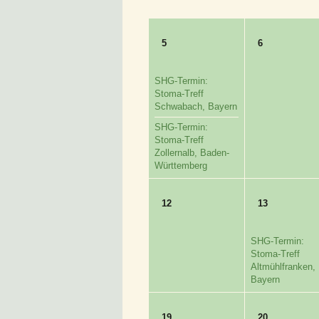
5
6
SHG-Termin:
Stoma-Treff
Schwabach, Bayern
SHG-Termin:
Stoma-Treff
Zollernalb, Baden-
Württemberg
12
13
SHG-Termin:
Stoma-Treff
Altmühlfranken,
Bayern
19
20