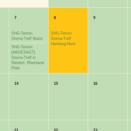
7
8
9
SHG-Termin:
SHG-Termin:
Stoma-Treff Mainz
Stoma-Treff
Hamburg-Nord
SHG-Termin:
[ABGESAGT]
Stoma-Treff in
Dierdorf, Rheinland-
Pfalz
14
15
16
21
22
23