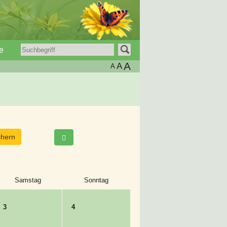
e
A
A
A
Samstag
Sonntag
3
4