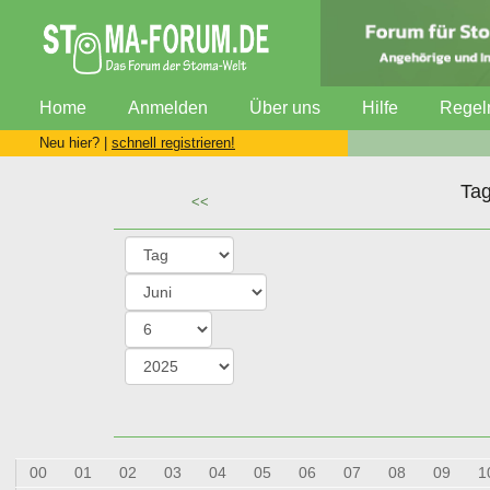
Home
Anmelden
Über uns
Hilfe
Regel
Neu hier? |
schnell registrieren!
Tag
<<
00
01
02
03
04
05
06
07
08
09
1