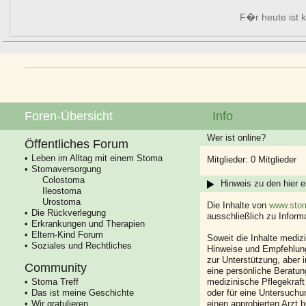
F�r heute ist k
Foren-Übersicht
Info
Wer ist online?
Öffentliches Forum
Leben im Alltag mit einem Stoma
Mitglieder: 0 Mitglieder
Stomaversorgung
Colostoma
Hinweis zu den hier e
Ileostoma
Urostoma
Die Inhalte von
www.stom
Die Rückverlegung
ausschließlich zu Infor
Erkrankungen und Therapien
Eltern-Kind Forum
Soweit die Inhalte mediz
Soziales und Rechtliches
Hinweise und Empfehlung
zur Unterstützung, aber i
Community
eine persönliche Beratung
Stoma Treff
medizinische Pflegekraft
Das ist meine Geschichte
oder für eine Untersuch
Wir gratulieren
einen approbierten Arzt 