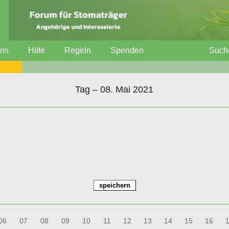
uns
Hilfe
Regeln
Spenden
Such
Tag – 08. Mai 2021
06
07
08
09
10
11
12
13
14
15
16