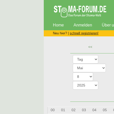
Home
Anmelden
Über 
Neu hier? |
schnell registrieren!
<<
00
01
02
03
04
05