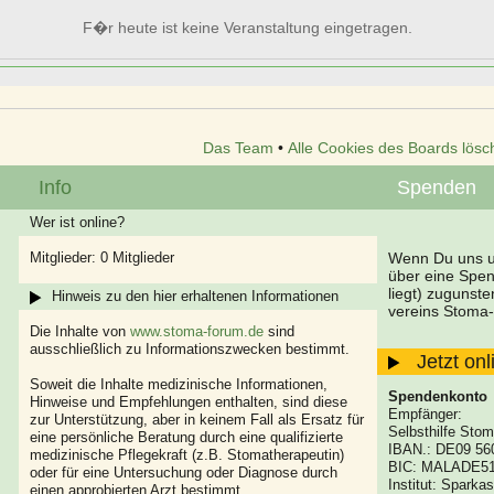
F�r heute ist keine Veranstaltung eingetragen.
Das Team
•
Alle Cookies des Boards lösc
Info
Spenden
Wer ist online?
Mitglieder: 0 Mitglieder
Wenn Du uns un
über eine Spe
liegt) zugunst
Hinweis zu den hier erhaltenen Informationen
vereins Stoma-
Die Inhalte von
www.stoma-forum.de
sind
ausschließlich zu Informationszwecken bestimmt.
Jetzt on
Soweit die Inhalte medizinische Informationen,
Spendenkonto
Hinweise und Empfehlungen enthalten, sind diese
Empfänger:
zur Unterstützung, aber in keinem Fall als Ersatz für
Selbsthilfe Stom
eine persönliche Beratung durch eine qualifizierte
IBAN.: DE09 56
medizinische Pflegekraft (z.B. Stomatherapeutin)
BIC: MALADE5
oder für eine Untersuchung oder Diagnose durch
Institut: Spark
einen approbierten Arzt bestimmt.