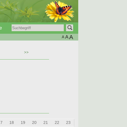
e
A
A
A
>>
17
18
19
20
21
22
23