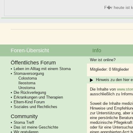
F�r heute ist k
Foren-Übersicht
Info
Wer ist online?
Öffentliches Forum
Leben im Alltag mit einem Stoma
Mitglieder: 0 Mitglieder
Stomaversorgung
Colostoma
Hinweis zu den hier e
Ileostoma
Urostoma
Die Inhalte von
www.stom
Die Rückverlegung
ausschließlich zu Infor
Erkrankungen und Therapien
Eltern-Kind Forum
Soweit die Inhalte mediz
Soziales und Rechtliches
Hinweise und Empfehlung
zur Unterstützung, aber i
Community
eine persönliche Beratung
Stoma Treff
medizinische Pflegekraft
Das ist meine Geschichte
oder für eine Untersuch
Wir gratulieren
einen approbierten Arzt 