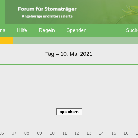
uns
Hilfe
Regeln
Spenden
Such
Tag – 10. Mai 2021
06
07
08
09
10
11
12
13
14
15
16