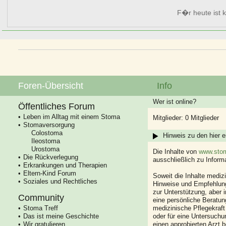
F�r heute ist k
Foren-Übersicht
Info
Wer ist online?
Öffentliches Forum
Leben im Alltag mit einem Stoma
Mitglieder: 0 Mitglieder
Stomaversorgung
Colostoma
Hinweis zu den hier e
Ileostoma
Urostoma
Die Inhalte von
www.stom
Die Rückverlegung
ausschließlich zu Infor
Erkrankungen und Therapien
Eltern-Kind Forum
Soweit die Inhalte mediz
Soziales und Rechtliches
Hinweise und Empfehlung
zur Unterstützung, aber i
Community
eine persönliche Beratung
Stoma Treff
medizinische Pflegekraft
Das ist meine Geschichte
oder für eine Untersuch
Wir gratulieren
einen approbierten Arzt 