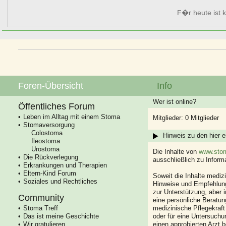
F�r heute ist k
Foren-Übersicht
Info
Wer ist online?
Öffentliches Forum
Leben im Alltag mit einem Stoma
Mitglieder: 0 Mitglieder
Stomaversorgung
Colostoma
Hinweis zu den hier e
Ileostoma
Urostoma
Die Inhalte von
www.stom
Die Rückverlegung
ausschließlich zu Infor
Erkrankungen und Therapien
Eltern-Kind Forum
Soweit die Inhalte mediz
Soziales und Rechtliches
Hinweise und Empfehlung
zur Unterstützung, aber i
Community
eine persönliche Beratung
Stoma Treff
medizinische Pflegekraft
Das ist meine Geschichte
oder für eine Untersuch
Wir gratulieren
einen approbierten Arzt 