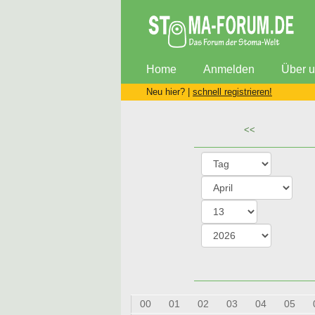
Home
Anmelden
Über 
Neu hier? |
schnell registrieren!
<<
00
01
02
03
04
05