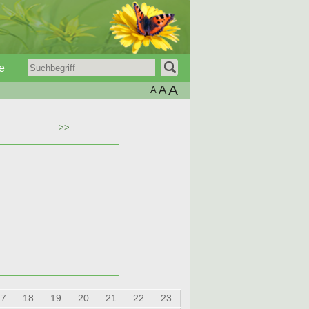
e
A
A
A
>>
17
18
19
20
21
22
23