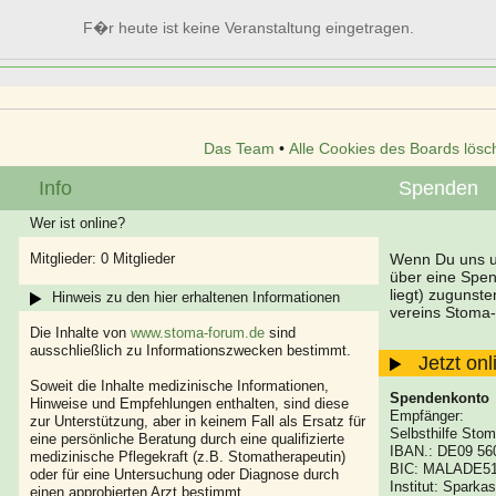
F�r heute ist keine Veranstaltung eingetragen.
Das Team
•
Alle Cookies des Boards lösc
Info
Spenden
Wer ist online?
Mitglieder: 0 Mitglieder
Wenn Du uns un
über eine Spe
liegt) zugunst
Hinweis zu den hier erhaltenen Informationen
vereins Stoma-
Die Inhalte von
www.stoma-forum.de
sind
ausschließlich zu Informationszwecken bestimmt.
Jetzt on
Soweit die Inhalte medizinische Informationen,
Spendenkonto
Hinweise und Empfehlungen enthalten, sind diese
Empfänger:
zur Unterstützung, aber in keinem Fall als Ersatz für
Selbsthilfe Stom
eine persönliche Beratung durch eine qualifizierte
IBAN.: DE09 56
medizinische Pflegekraft (z.B. Stomatherapeutin)
BIC: MALADE5
oder für eine Untersuchung oder Diagnose durch
Institut: Spark
einen approbierten Arzt bestimmt.