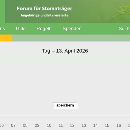
uns
Hilfe
Regeln
Spenden
Such
Tag – 13. April 2026
06
07
08
09
10
11
12
13
14
15
16