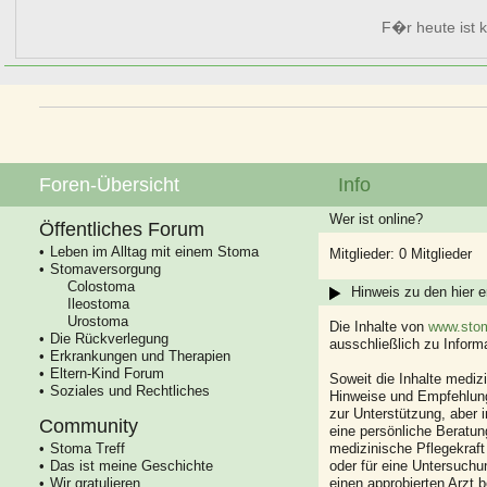
F�r heute ist k
Foren-Übersicht
Info
Wer ist online?
Öffentliches Forum
Leben im Alltag mit einem Stoma
Mitglieder: 0 Mitglieder
Stomaversorgung
Colostoma
Hinweis zu den hier e
Ileostoma
Urostoma
Die Inhalte von
www.stom
Die Rückverlegung
ausschließlich zu Infor
Erkrankungen und Therapien
Eltern-Kind Forum
Soweit die Inhalte mediz
Soziales und Rechtliches
Hinweise und Empfehlung
zur Unterstützung, aber i
Community
eine persönliche Beratung
Stoma Treff
medizinische Pflegekraft
Das ist meine Geschichte
oder für eine Untersuch
Wir gratulieren
einen approbierten Arzt 