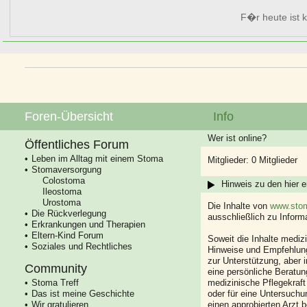
F�r heute ist k
Foren-Übersicht
Info
Wer ist online?
Öffentliches Forum
Leben im Alltag mit einem Stoma
Mitglieder: 0 Mitglieder
Stomaversorgung
Colostoma
Hinweis zu den hier e
Ileostoma
Urostoma
Die Inhalte von
www.stom
Die Rückverlegung
ausschließlich zu Infor
Erkrankungen und Therapien
Eltern-Kind Forum
Soweit die Inhalte mediz
Soziales und Rechtliches
Hinweise und Empfehlung
zur Unterstützung, aber i
Community
eine persönliche Beratung
Stoma Treff
medizinische Pflegekraft
Das ist meine Geschichte
oder für eine Untersuch
Wir gratulieren
einen approbierten Arzt 