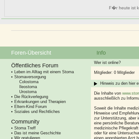
F�r heute ist k
Foren-Übersicht
Info
Wer ist online?
Öffentliches Forum
Leben im Alltag mit einem Stoma
Mitglieder: 0 Mitglieder
Stomaversorgung
Colostoma
Hinweis zu den hier e
Ileostoma
Urostoma
Die Inhalte von
www.stom
Die Rückverlegung
ausschließlich zu Infor
Erkrankungen und Therapien
Eltern-Kind Forum
Soweit die Inhalte mediz
Soziales und Rechtliches
Hinweise und Empfehlung
zur Unterstützung, aber i
Community
eine persönliche Beratung
Stoma Treff
medizinische Pflegekraft
Das ist meine Geschichte
oder für eine Untersuch
Wir gratulieren
einen approbierten Arzt 