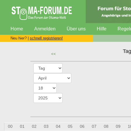
Home
Anmelden
Über uns
Hilfe
Regel
Neu hier? |
schnell registrieren!
Tag
<<
00
01
02
03
04
05
06
07
08
09
1