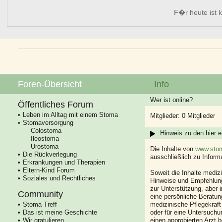
F�r heute ist k
Foren-Übersicht
Info
Wer ist online?
Öffentliches Forum
Leben im Alltag mit einem Stoma
Mitglieder: 0 Mitglieder
Stomaversorgung
Colostoma
Hinweis zu den hier e
Ileostoma
Urostoma
Die Inhalte von
www.stom
Die Rückverlegung
ausschließlich zu Infor
Erkrankungen und Therapien
Eltern-Kind Forum
Soweit die Inhalte mediz
Soziales und Rechtliches
Hinweise und Empfehlung
zur Unterstützung, aber i
Community
eine persönliche Beratung
Stoma Treff
medizinische Pflegekraft
Das ist meine Geschichte
oder für eine Untersuch
Wir gratulieren
einen approbierten Arzt 