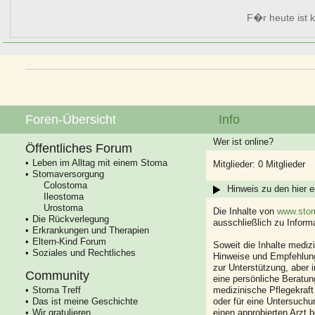
F�r heute ist k
Foren-Übersicht
Info
Wer ist online?
Öffentliches Forum
Leben im Alltag mit einem Stoma
Mitglieder: 0 Mitglieder
Stomaversorgung
Colostoma
Hinweis zu den hier e
Ileostoma
Urostoma
Die Inhalte von
www.stom
Die Rückverlegung
ausschließlich zu Infor
Erkrankungen und Therapien
Eltern-Kind Forum
Soweit die Inhalte mediz
Soziales und Rechtliches
Hinweise und Empfehlung
zur Unterstützung, aber i
Community
eine persönliche Beratung
Stoma Treff
medizinische Pflegekraft
Das ist meine Geschichte
oder für eine Untersuch
Wir gratulieren
einen approbierten Arzt 