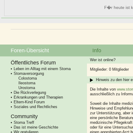
F�r heute ist k
Foren-Übersicht
Info
Wer ist online?
Öffentliches Forum
Leben im Alltag mit einem Stoma
Mitglieder: 0 Mitglieder
Stomaversorgung
Colostoma
Hinweis zu den hier e
Ileostoma
Urostoma
Die Inhalte von
www.stom
Die Rückverlegung
ausschließlich zu Infor
Erkrankungen und Therapien
Eltern-Kind Forum
Soweit die Inhalte mediz
Soziales und Rechtliches
Hinweise und Empfehlung
zur Unterstützung, aber i
Community
eine persönliche Beratung
Stoma Treff
medizinische Pflegekraft
Das ist meine Geschichte
oder für eine Untersuch
Wir gratulieren
einen approbierten Arzt 