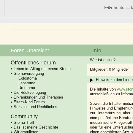
F�r heute ist k
Foren-Übersicht
Info
Wer ist online?
Öffentliches Forum
Leben im Alltag mit einem Stoma
Mitglieder: 0 Mitglieder
Stomaversorgung
Colostoma
Hinweis zu den hier e
Ileostoma
Urostoma
Die Inhalte von
www.stom
Die Rückverlegung
ausschließlich zu Infor
Erkrankungen und Therapien
Eltern-Kind Forum
Soweit die Inhalte mediz
Soziales und Rechtliches
Hinweise und Empfehlung
zur Unterstützung, aber i
Community
eine persönliche Beratung
Stoma Treff
medizinische Pflegekraft
Das ist meine Geschichte
oder für eine Untersuch
Wir gratulieren
einen approbierten Arzt 