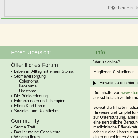
F�r heute ist k
Foren-Übersicht
Info
Wer ist online?
Öffentliches Forum
Leben im Alltag mit einem Stoma
Mitglieder: 0 Mitglieder
Stomaversorgung
Colostoma
Hinweis zu den hier e
Ileostoma
Urostoma
Die Inhalte von
www.stom
Die Rückverlegung
ausschließlich zu Infor
Erkrankungen und Therapien
Eltern-Kind Forum
Soweit die Inhalte mediz
Soziales und Rechtliches
Hinweise und Empfehlung
zur Unterstützung, aber i
Community
eine persönliche Beratung
Stoma Treff
medizinische Pflegekraft
Das ist meine Geschichte
oder für eine Untersuch
Wir gratulieren
einen approbierten Arzt 