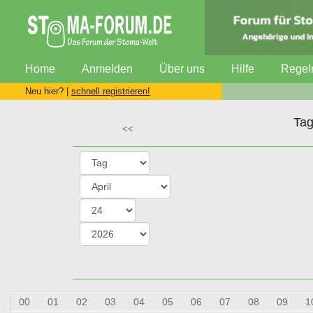
Home
Anmelden
Über uns
Hilfe
Regel
Neu hier? |
schnell registrieren!
Tag
<<
00
01
02
03
04
05
06
07
08
09
1