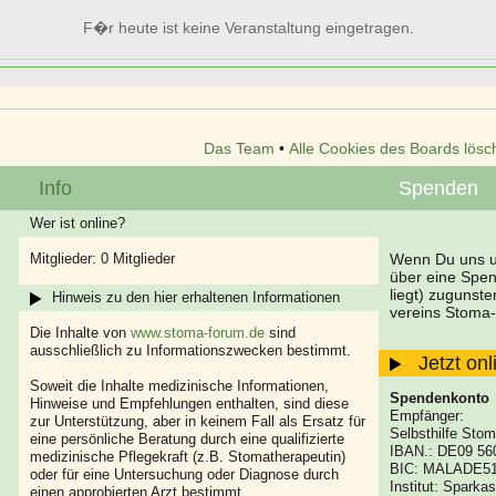
F�r heute ist keine Veranstaltung eingetragen.
Das Team
•
Alle Cookies des Boards lösc
Info
Spenden
Wer ist online?
Mitglieder: 0 Mitglieder
Wenn Du uns un
über eine Spe
liegt) zugunst
Hinweis zu den hier erhaltenen Informationen
vereins Stoma-
Die Inhalte von
www.stoma-forum.de
sind
ausschließlich zu Informationszwecken bestimmt.
Jetzt on
Soweit die Inhalte medizinische Informationen,
Spendenkonto
Hinweise und Empfehlungen enthalten, sind diese
Empfänger:
zur Unterstützung, aber in keinem Fall als Ersatz für
Selbsthilfe Stom
eine persönliche Beratung durch eine qualifizierte
IBAN.: DE09 56
medizinische Pflegekraft (z.B. Stomatherapeutin)
BIC: MALADE5
oder für eine Untersuchung oder Diagnose durch
Institut: Spark
einen approbierten Arzt bestimmt.