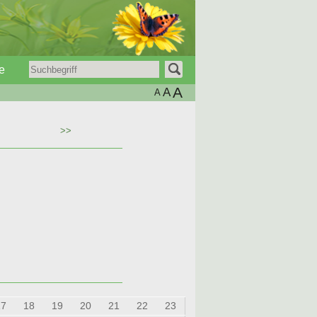
e
A
A
A
>>
17
18
19
20
21
22
23