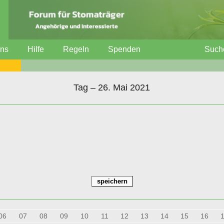
uns
Hilfe
Regeln
Spenden
Such
Tag – 26. Mai 2021
06
07
08
09
10
11
12
13
14
15
16