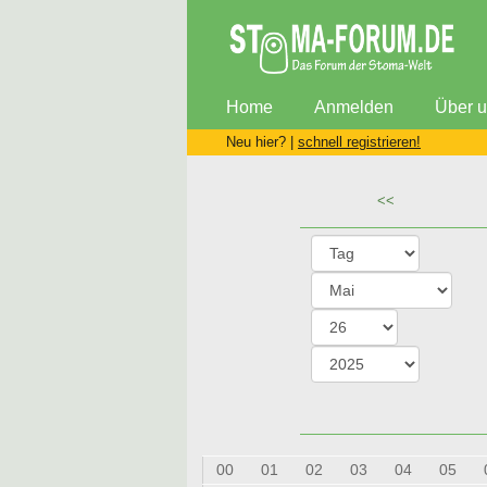
Home
Anmelden
Über 
Neu hier? |
schnell registrieren!
<<
00
01
02
03
04
05