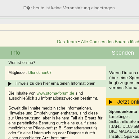
F�r heute ist keine Veranstaltung eingetragen.
Das Team
•
Alle Cookies des Boards lösc
Info
Spenden
Wer ist online?
Mitglieder:
Blondchen67
Wenn Du uns un
über eine Spe
liegt) zugunst
Hinweis zu den hier erhaltenen Informationen
vereins Stoma-
Die Inhalte von
www.stoma-forum.de
sind
ausschließlich zu Informationszwecken bestimmt.
Jetzt on
Soweit die Inhalte medizinische Informationen,
Spendenkonto
Hinweise und Empfehlungen enthalten, sind diese
Empfänger:
zur Unterstützung, aber in keinem Fall als Ersatz für
Selbsthilfe Stom
eine persönliche Beratung durch eine qualifizierte
IBAN.: DE09 56
medizinische Pflegekraft (z.B. Stomatherapeutin)
BIC: MALADE5
oder für eine Untersuchung oder Diagnose durch
Institut: Spark
einen approbierten Arzt bestimmt.