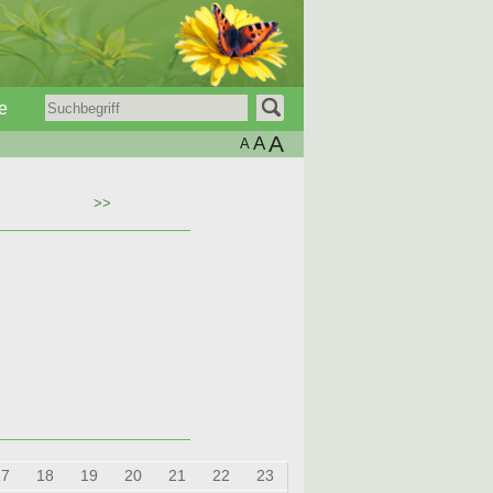
e
A
A
A
>>
17
18
19
20
21
22
23