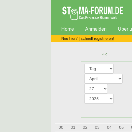
Home
Anmelden
Über 
Neu hier? |
schnell registrieren!
<<
00
01
02
03
04
05