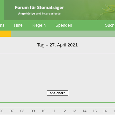
uns
Hilfe
Regeln
Spenden
Such
Tag – 27. April 2021
06
07
08
09
10
11
12
13
14
15
16