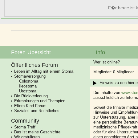
F�r heute ist k
Foren-Übersicht
Info
Wer ist online?
Öffentliches Forum
Leben im Alltag mit einem Stoma
Mitglieder: 0 Mitglieder
Stomaversorgung
Colostoma
Hinweis zu den hier e
Ileostoma
Urostoma
Die Inhalte von
www.stom
Die Rückverlegung
ausschließlich zu Infor
Erkrankungen und Therapien
Eltern-Kind Forum
Soweit die Inhalte mediz
Soziales und Rechtliches
Hinweise und Empfehlung
zur Unterstützung, aber i
Community
eine persönliche Beratung
Stoma Treff
medizinische Pflegekraft
Das ist meine Geschichte
oder für eine Untersuch
Wir gratulieren
einen approbierten Arzt 