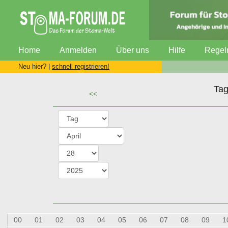
Home
Anmelden
Über uns
Hilfe
Regel
Neu hier? |
schnell registrieren!
Tag
<<
00
01
02
03
04
05
06
07
08
09
1