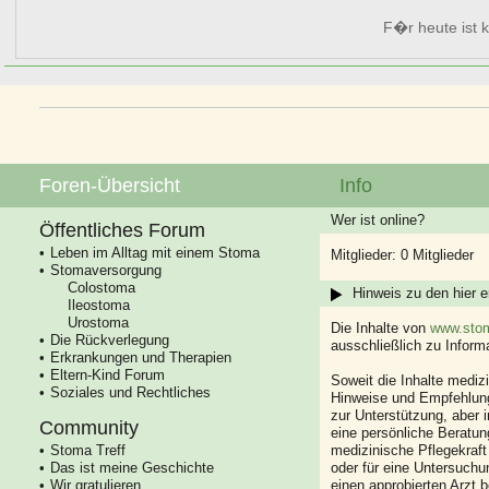
F�r heute ist k
Foren-Übersicht
Info
Wer ist online?
Öffentliches Forum
Leben im Alltag mit einem Stoma
Mitglieder: 0 Mitglieder
Stomaversorgung
Colostoma
Hinweis zu den hier e
Ileostoma
Urostoma
Die Inhalte von
www.stom
Die Rückverlegung
ausschließlich zu Infor
Erkrankungen und Therapien
Eltern-Kind Forum
Soweit die Inhalte mediz
Soziales und Rechtliches
Hinweise und Empfehlung
zur Unterstützung, aber i
Community
eine persönliche Beratung
Stoma Treff
medizinische Pflegekraft
Das ist meine Geschichte
oder für eine Untersuch
Wir gratulieren
einen approbierten Arzt 