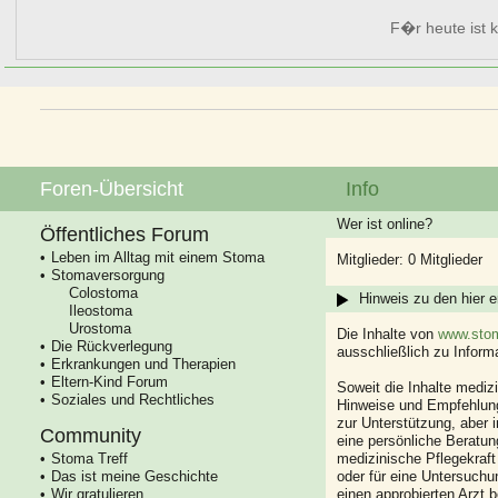
F�r heute ist k
Foren-Übersicht
Info
Wer ist online?
Öffentliches Forum
Leben im Alltag mit einem Stoma
Mitglieder: 0 Mitglieder
Stomaversorgung
Colostoma
Hinweis zu den hier e
Ileostoma
Urostoma
Die Inhalte von
www.stom
Die Rückverlegung
ausschließlich zu Infor
Erkrankungen und Therapien
Eltern-Kind Forum
Soweit die Inhalte mediz
Soziales und Rechtliches
Hinweise und Empfehlung
zur Unterstützung, aber i
Community
eine persönliche Beratung
Stoma Treff
medizinische Pflegekraft
Das ist meine Geschichte
oder für eine Untersuch
Wir gratulieren
einen approbierten Arzt 