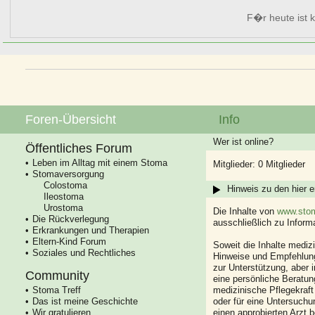
F�r heute ist k
Foren-Übersicht
Info
Wer ist online?
Öffentliches Forum
Leben im Alltag mit einem Stoma
Mitglieder: 0 Mitglieder
Stomaversorgung
Colostoma
Hinweis zu den hier e
Ileostoma
Urostoma
Die Inhalte von
www.stom
Die Rückverlegung
ausschließlich zu Infor
Erkrankungen und Therapien
Eltern-Kind Forum
Soweit die Inhalte mediz
Soziales und Rechtliches
Hinweise und Empfehlung
zur Unterstützung, aber i
Community
eine persönliche Beratung
Stoma Treff
medizinische Pflegekraft
Das ist meine Geschichte
oder für eine Untersuch
Wir gratulieren
einen approbierten Arzt 