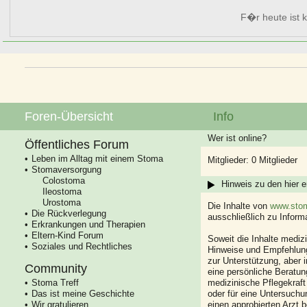
F�r heute ist k
Foren-Übersicht
Info
Wer ist online?
Öffentliches Forum
Leben im Alltag mit einem Stoma
Mitglieder: 0 Mitglieder
Stomaversorgung
Colostoma
Hinweis zu den hier e
Ileostoma
Urostoma
Die Inhalte von
www.stom
Die Rückverlegung
ausschließlich zu Infor
Erkrankungen und Therapien
Eltern-Kind Forum
Soweit die Inhalte mediz
Soziales und Rechtliches
Hinweise und Empfehlung
zur Unterstützung, aber i
Community
eine persönliche Beratung
Stoma Treff
medizinische Pflegekraft
Das ist meine Geschichte
oder für eine Untersuch
Wir gratulieren
einen approbierten Arzt 