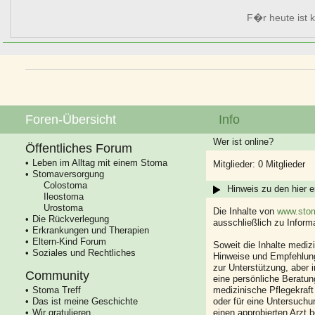
F�r heute ist k
Foren-Übersicht
Info
Wer ist online?
Öffentliches Forum
Leben im Alltag mit einem Stoma
Mitglieder: 0 Mitglieder
Stomaversorgung
Colostoma
Hinweis zu den hier e
Ileostoma
Urostoma
Die Inhalte von
www.stom
Die Rückverlegung
ausschließlich zu Infor
Erkrankungen und Therapien
Eltern-Kind Forum
Soweit die Inhalte mediz
Soziales und Rechtliches
Hinweise und Empfehlung
zur Unterstützung, aber i
Community
eine persönliche Beratung
Stoma Treff
medizinische Pflegekraft
Das ist meine Geschichte
oder für eine Untersuch
Wir gratulieren
einen approbierten Arzt 