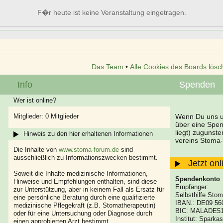
F�r heute ist keine Veranstaltung eingetragen.
Das Team
•
Alle Cookies des Boards lösc
Info
Spenden
Wer ist online?
Mitglieder: 0 Mitglieder
Wenn Du uns un
über eine Spe
liegt) zugunst
Hinweis zu den hier erhaltenen Informationen
vereins Stoma-
Die Inhalte von
www.stoma-forum.de
sind
ausschließlich zu Informationszwecken bestimmt.
Jetzt on
Soweit die Inhalte medizinische Informationen,
Spendenkonto
Hinweise und Empfehlungen enthalten, sind diese
Empfänger:
zur Unterstützung, aber in keinem Fall als Ersatz für
Selbsthilfe Stom
eine persönliche Beratung durch eine qualifizierte
IBAN.: DE09 56
medizinische Pflegekraft (z.B. Stomatherapeutin)
BIC: MALADE5
oder für eine Untersuchung oder Diagnose durch
Institut: Spark
einen approbierten Arzt bestimmt.