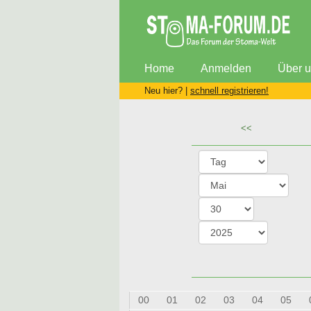
Home
Anmelden
Über 
Neu hier? |
schnell registrieren!
<<
00
01
02
03
04
05