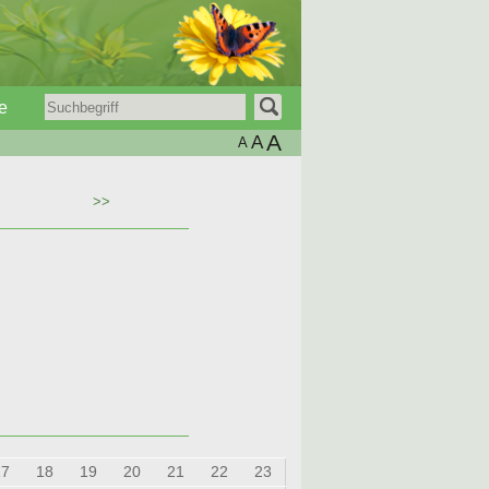
e
A
A
A
>>
17
18
19
20
21
22
23