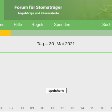
uns
Hilfe
Regeln
Spenden
Such
Tag – 30. Mai 2021
06
07
08
09
10
11
12
13
14
15
16