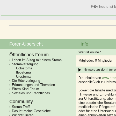
F�r heute ist k
Foren-Übersicht
Info
Wer ist online?
Öffentliches Forum
Leben im Alltag mit einem Stoma
Mitglieder: 0 Mitglieder
Stomaversorgung
Colostoma
Hinweis zu den hier e
Ileostoma
Urostoma
Die Inhalte von
www.stom
Die Rückverlegung
ausschließlich zu Infor
Erkrankungen und Therapien
Eltern-Kind Forum
Soweit die Inhalte mediz
Soziales und Rechtliches
Hinweise und Empfehlung
zur Unterstützung, aber i
Community
eine persönliche Beratung
Stoma Treff
medizinische Pflegekraft
Das ist meine Geschichte
oder für eine Untersuch
Wir gratulieren
einen approbierten Arzt 