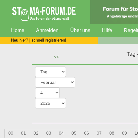
Home
Anmelden
Über uns
Hilfe
Regel
Neu hier? |
schnell registrieren!
Tag 
<<
00
01
02
03
04
05
06
07
08
09
1