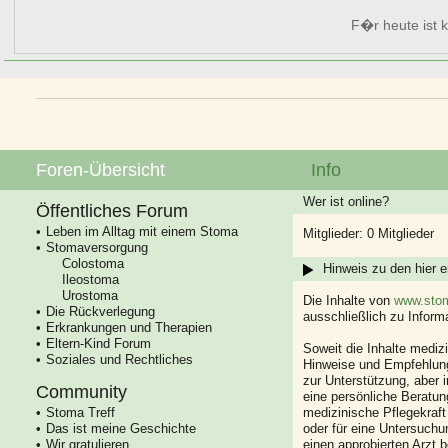
F�r heute ist k
Foren-Übersicht
Info
Wer ist online?
Öffentliches Forum
Leben im Alltag mit einem Stoma
Mitglieder: 0 Mitglieder
Stomaversorgung
Colostoma
Hinweis zu den hier e
Ileostoma
Urostoma
Die Inhalte von
www.stom
Die Rückverlegung
ausschließlich zu Infor
Erkrankungen und Therapien
Eltern-Kind Forum
Soweit die Inhalte mediz
Soziales und Rechtliches
Hinweise und Empfehlung
zur Unterstützung, aber i
Community
eine persönliche Beratung
Stoma Treff
medizinische Pflegekraft
Das ist meine Geschichte
oder für eine Untersuch
Wir gratulieren
einen approbierten Arzt 