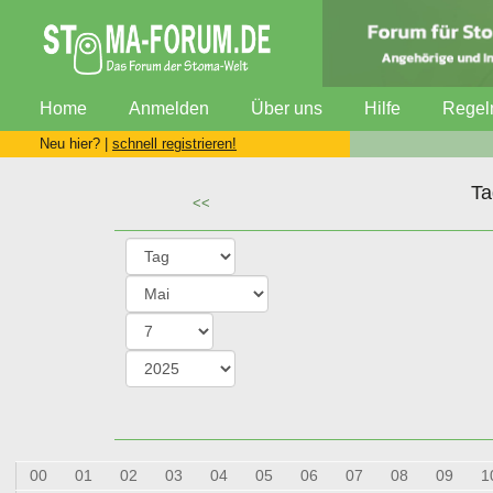
Home
Anmelden
Über uns
Hilfe
Regel
Neu hier? |
schnell registrieren!
Ta
<<
00
01
02
03
04
05
06
07
08
09
1