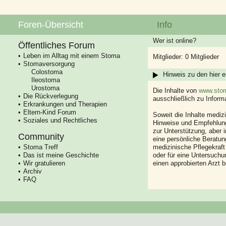
Foren-Übersicht
Info
Wer ist online?
Öffentliches Forum
Leben im Alltag mit einem Stoma
Mitglieder: 0 Mitglieder
Stomaversorgung
Colostoma
Hinweis zu den hier e
Ileostoma
Urostoma
Die Inhalte von
www.stom
Die Rückverlegung
ausschließlich zu Infor
Erkrankungen und Therapien
Eltern-Kind Forum
Soweit die Inhalte mediz
Soziales und Rechtliches
Hinweise und Empfehlung
zur Unterstützung, aber i
Community
eine persönliche Beratung
Stoma Treff
medizinische Pflegekraft
Das ist meine Geschichte
oder für eine Untersuch
Wir gratulieren
einen approbierten Arzt 
Archiv
FAQ