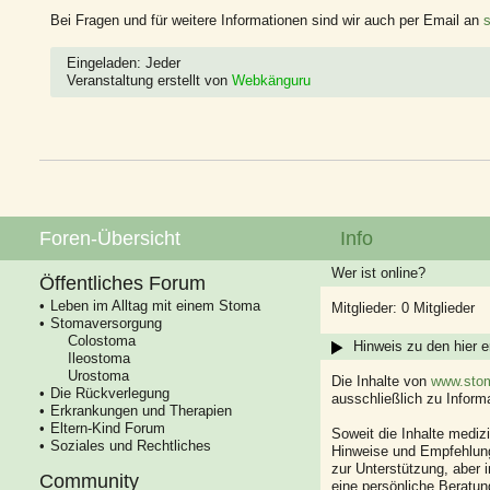
Bei Fragen und für weitere Informationen sind wir auch per Email an
Eingeladen: Jeder
Veranstaltung erstellt von
Webkänguru
Foren-Übersicht
Info
Wer ist online?
Öffentliches Forum
Leben im Alltag mit einem Stoma
Mitglieder: 0 Mitglieder
Stomaversorgung
Colostoma
Hinweis zu den hier e
Ileostoma
Urostoma
Die Inhalte von
www.stom
Die Rückverlegung
ausschließlich zu Infor
Erkrankungen und Therapien
Eltern-Kind Forum
Soweit die Inhalte mediz
Soziales und Rechtliches
Hinweise und Empfehlung
zur Unterstützung, aber i
Community
eine persönliche Beratung