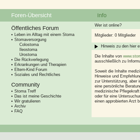
Foren-Übersicht
Info
Wer ist online?
Öffentliches Forum
Leben im Alltag mit einem Stoma
Mitglieder: 0 Mitglieder
Stomaversorgung
Colostoma
Hinweis zu den hier e
Ileostoma
Urostoma
Die Inhalte von
www.stom
Die Rückverlegung
ausschließlich zu Infor
Erkrankungen und Therapien
Eltern-Kind Forum
Soweit die Inhalte mediz
Soziales und Rechtliches
Hinweise und Empfehlung
zur Unterstützung, aber i
Community
eine persönliche Beratung
Stoma Treff
medizinische Pflegekraft
Das ist meine Geschichte
oder für eine Untersuch
Wir gratulieren
einen approbierten Arzt 
Archiv
FAQ