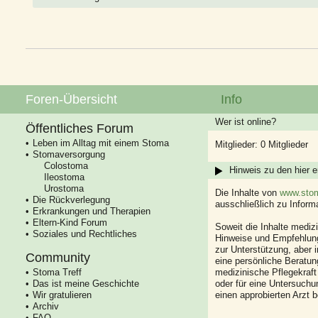
Foren-Übersicht
Info
Wer ist online?
Öffentliches Forum
Leben im Alltag mit einem Stoma
Mitglieder: 0 Mitglieder
Stomaversorgung
Colostoma
Hinweis zu den hier e
Ileostoma
Urostoma
Die Inhalte von
www.stom
Die Rückverlegung
ausschließlich zu Infor
Erkrankungen und Therapien
Eltern-Kind Forum
Soweit die Inhalte mediz
Soziales und Rechtliches
Hinweise und Empfehlung
zur Unterstützung, aber i
Community
eine persönliche Beratung
Stoma Treff
medizinische Pflegekraft
Das ist meine Geschichte
oder für eine Untersuch
Wir gratulieren
einen approbierten Arzt 
Archiv
FAQ