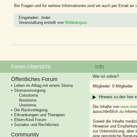
Bei Fragen und für weitere Informationen sind wir auch per Email an
Eingeladen: Jeder
Veranstaltung erstellt von
Webkänguru
Foren-Übersicht
Info
Wer ist online?
Öffentliches Forum
Leben im Alltag mit einem Stoma
Mitglieder: 0 Mitglieder
Stomaversorgung
Colostoma
Hinweis zu den hier e
Ileostoma
Urostoma
Die Inhalte von
www.stom
Die Rückverlegung
ausschließlich zu Infor
Erkrankungen und Therapien
Eltern-Kind Forum
Soweit die Inhalte mediz
Soziales und Rechtliches
Hinweise und Empfehlung
zur Unterstützung, aber i
Community
eine persönliche Beratung