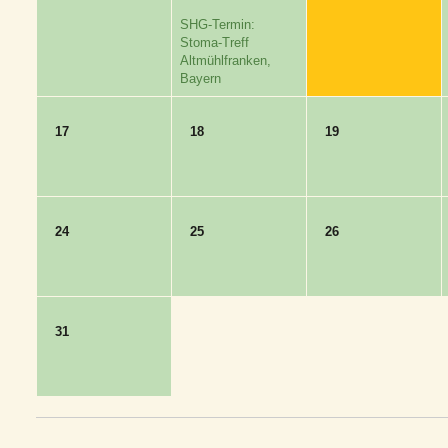
SHG-Termin:
Stoma-Treff
Altmühlfranken,
Bayern
17
18
19
24
25
26
31