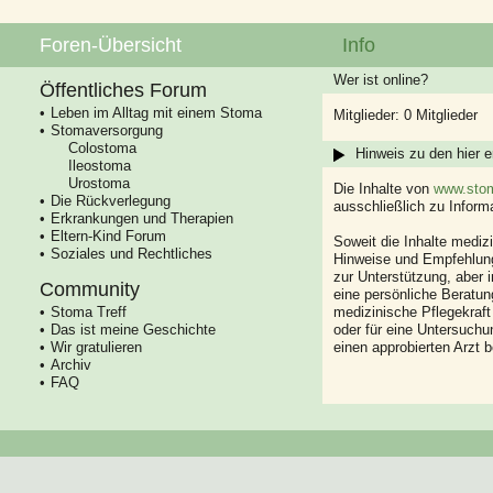
Foren-Übersicht
Info
Wer ist online?
Öffentliches Forum
Leben im Alltag mit einem Stoma
Mitglieder: 0 Mitglieder
Stomaversorgung
Colostoma
Hinweis zu den hier e
Ileostoma
Urostoma
Die Inhalte von
www.stom
Die Rückverlegung
ausschließlich zu Infor
Erkrankungen und Therapien
Eltern-Kind Forum
Soweit die Inhalte mediz
Soziales und Rechtliches
Hinweise und Empfehlung
zur Unterstützung, aber i
Community
eine persönliche Beratung
Stoma Treff
medizinische Pflegekraft
Das ist meine Geschichte
oder für eine Untersuch
Wir gratulieren
einen approbierten Arzt 
Archiv
FAQ