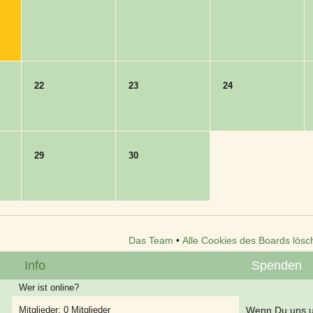
22
23
24
29
30
Das Team
•
Alle Cookies des Boards lösc
Info
Spenden
Wer ist online?
Mitglieder: 0 Mitglieder
Wenn Du uns un