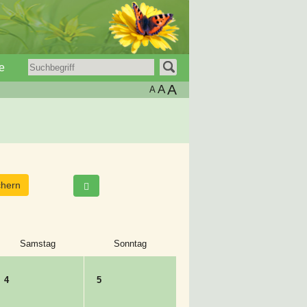
e
A
A
A
Samstag
Sonntag
4
5