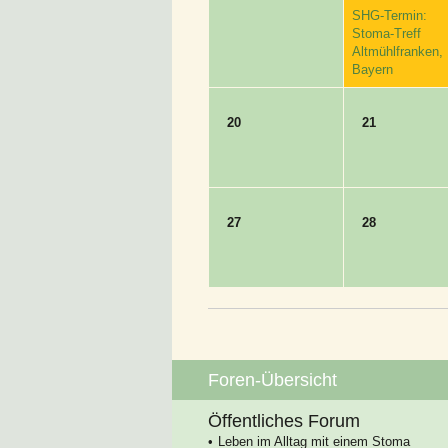
SHG-Termin:
Stoma-Treff
Altmühlfranken,
Bayern
20
21
27
28
Foren-Übersicht
Öffentliches Forum
Leben im Alltag mit einem Stoma