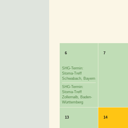
6
7
SHG-Termin:
Stoma-Treff
Schwabach, Bayern
SHG-Termin:
Stoma-Treff
Zollernalb, Baden-
Württemberg
13
14