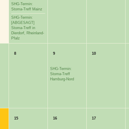
SHG-Termin:
Stoma-Treff Mainz
SHG-Termin:
[ABGESAGT]
Stoma-Treff in
Dierdorf, Rheinland-
Pfalz
8
9
10
SHG-Termin:
Stoma-Treff
Hamburg-Nord
15
16
17