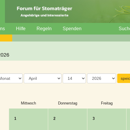
uns
Hilfe
Regeln
Spenden
Such
2026
Mittwoch
Donnerstag
Freitag
1
2
3