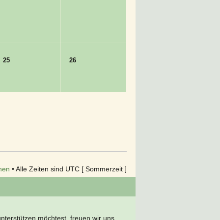
25
26
hen
• Alle Zeiten sind UTC [ Sommerzeit ]
terstützen möchtest, freuen wir uns