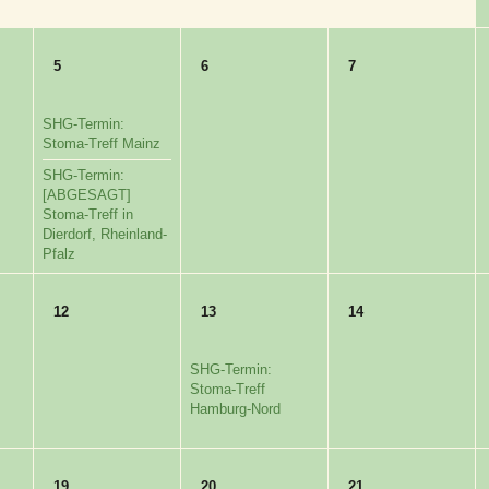
5
6
7
SHG-Termin:
Stoma-Treff Mainz
SHG-Termin:
[ABGESAGT]
Stoma-Treff in
Dierdorf, Rheinland-
Pfalz
12
13
14
SHG-Termin:
Stoma-Treff
Hamburg-Nord
19
20
21