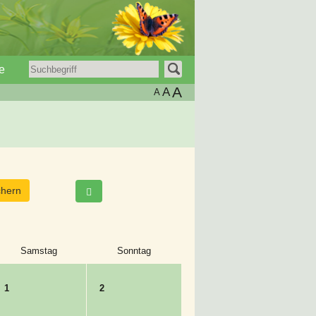
e
A
A
A
Samstag
Sonntag
1
2