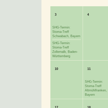
3
4
SHG-Termin:
Stoma-Treff
Schwabach, Bayern
SHG-Termin:
Stoma-Treff
Zollernalb, Baden-
Württemberg
10
11
SHG-Termin:
Stoma-Treff
Altmühlfranken,
Bayern
17
18