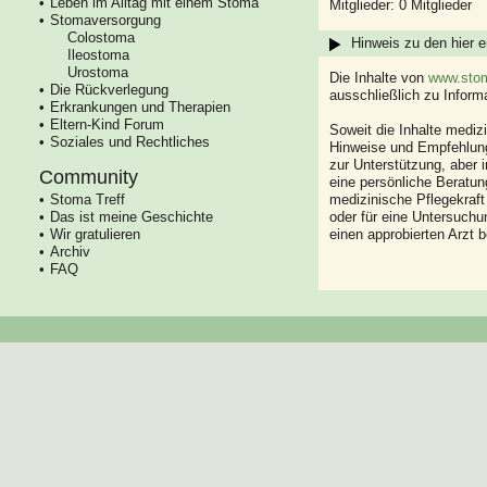
Leben im Alltag mit einem Stoma
Mitglieder: 0 Mitglieder
Stomaversorgung
Colostoma
Hinweis zu den hier e
Ileostoma
Urostoma
Die Inhalte von
www.stom
Die Rückverlegung
ausschließlich zu Infor
Erkrankungen und Therapien
Eltern-Kind Forum
Soweit die Inhalte mediz
Soziales und Rechtliches
Hinweise und Empfehlung
zur Unterstützung, aber i
Community
eine persönliche Beratung
Stoma Treff
medizinische Pflegekraft
Das ist meine Geschichte
oder für eine Untersuch
Wir gratulieren
einen approbierten Arzt 
Archiv
FAQ