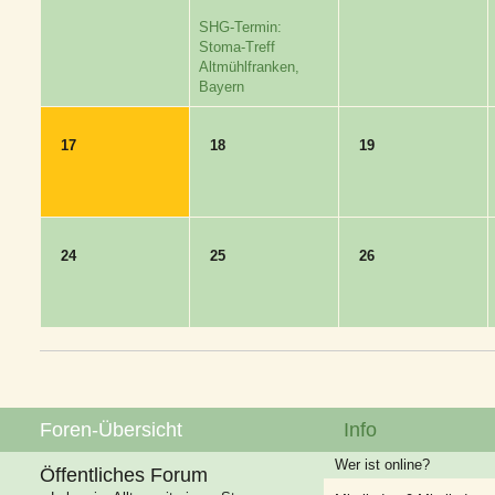
SHG-Termin:
Stoma-Treff
Altmühlfranken,
Bayern
17
18
19
24
25
26
Foren-Übersicht
Info
Wer ist online?
Öffentliches Forum