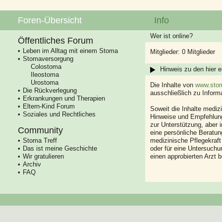
Foren-Übersicht
Info
Wer ist online?
Öffentliches Forum
Leben im Alltag mit einem Stoma
Mitglieder: 0 Mitglieder
Stomaversorgung
Colostoma
Hinweis zu den hier e
Ileostoma
Urostoma
Die Inhalte von
www.stom
Die Rückverlegung
ausschließlich zu Infor
Erkrankungen und Therapien
Eltern-Kind Forum
Soweit die Inhalte mediz
Soziales und Rechtliches
Hinweise und Empfehlung
zur Unterstützung, aber i
Community
eine persönliche Beratung
Stoma Treff
medizinische Pflegekraft
Das ist meine Geschichte
oder für eine Untersuch
Wir gratulieren
einen approbierten Arzt 
Archiv
FAQ