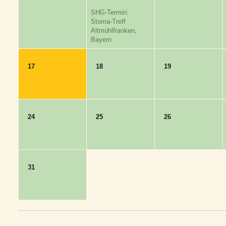
SHG-Termin:
Stoma-Treff
Altmühlfranken,
Bayern
17
18
19
24
25
26
31