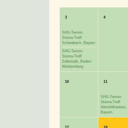
3
4
SHG-Termin:
Stoma-Treff
Schwabach, Bayern
SHG-Termin:
Stoma-Treff
Zollernalb, Baden-
Württemberg
10
11
SHG-Termin:
Stoma-Treff
Altmühlfranken,
Bayern
17
18