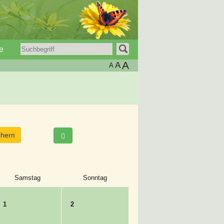
e
A
A
A
Samstag
Sonntag
1
2