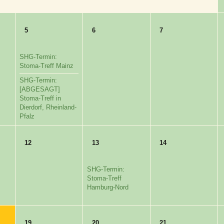
5
6
7
SHG-Termin:
Stoma-Treff Mainz
SHG-Termin:
[ABGESAGT]
Stoma-Treff in
Dierdorf, Rheinland-
Pfalz
12
13
14
SHG-Termin:
Stoma-Treff
Hamburg-Nord
19
20
21