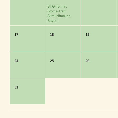
SHG-Termin:
Stoma-Treff
Altmühlfranken,
Bayern
17
18
19
24
25
26
31