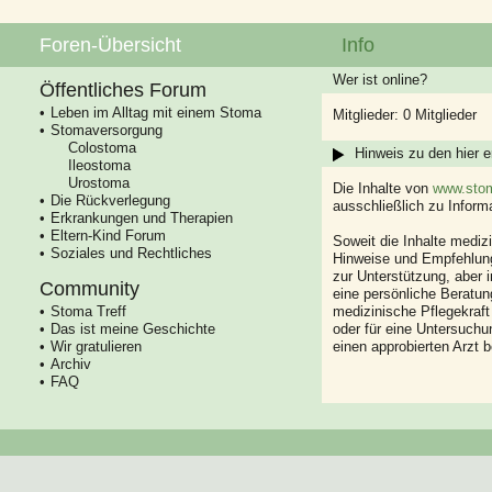
Foren-Übersicht
Info
Wer ist online?
Öffentliches Forum
Leben im Alltag mit einem Stoma
Mitglieder: 0 Mitglieder
Stomaversorgung
Colostoma
Hinweis zu den hier e
Ileostoma
Urostoma
Die Inhalte von
www.stom
Die Rückverlegung
ausschließlich zu Infor
Erkrankungen und Therapien
Eltern-Kind Forum
Soweit die Inhalte mediz
Soziales und Rechtliches
Hinweise und Empfehlung
zur Unterstützung, aber i
Community
eine persönliche Beratung
Stoma Treff
medizinische Pflegekraft
Das ist meine Geschichte
oder für eine Untersuch
Wir gratulieren
einen approbierten Arzt 
Archiv
FAQ