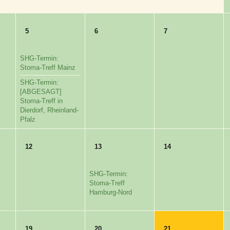
5
6
7
SHG-Termin:
Stoma-Treff Mainz
SHG-Termin:
[ABGESAGT]
Stoma-Treff in
Dierdorf, Rheinland-
Pfalz
12
13
14
SHG-Termin:
Stoma-Treff
Hamburg-Nord
19
20
21