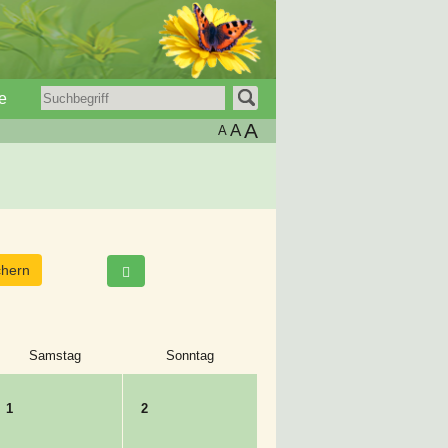
e
A
A
A
Samstag
Sonntag
1
2