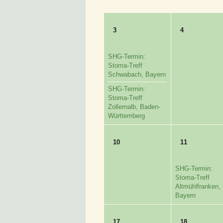
3
4
SHG-Termin:
Stoma-Treff
Schwabach, Bayern
SHG-Termin:
Stoma-Treff
Zollernalb, Baden-
Württemberg
10
11
SHG-Termin:
Stoma-Treff
Altmühlfranken,
Bayern
17
18