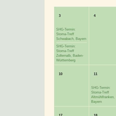
3
4
SHG-Termin:
Stoma-Treff
Schwabach, Bayern
SHG-Termin:
Stoma-Treff
Zollernalb, Baden-
Württemberg
10
11
SHG-Termin:
Stoma-Treff
Altmühlfranken,
Bayern
17
18