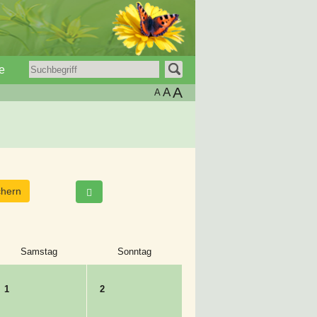
e
A
A
A
Samstag
Sonntag
1
2