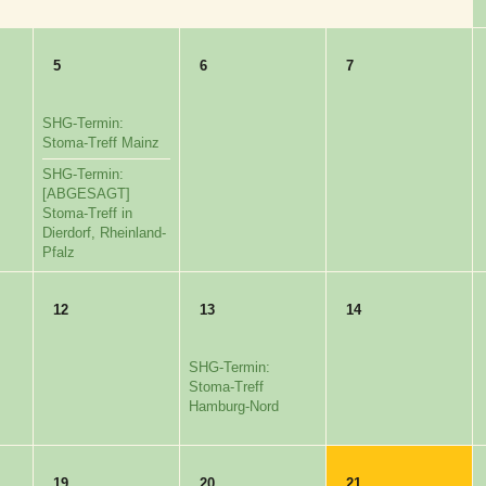
5
6
7
SHG-Termin:
Stoma-Treff Mainz
SHG-Termin:
[ABGESAGT]
Stoma-Treff in
Dierdorf, Rheinland-
Pfalz
12
13
14
SHG-Termin:
Stoma-Treff
Hamburg-Nord
19
20
21