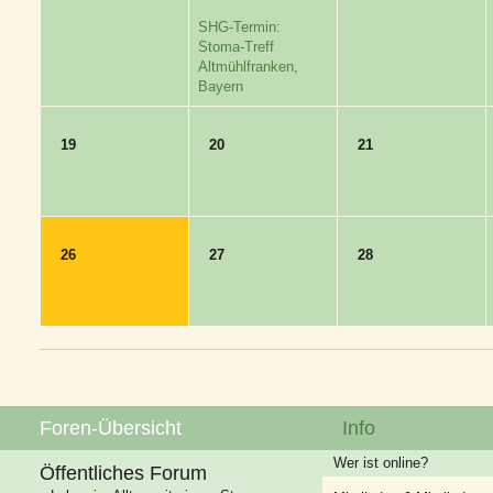
SHG-Termin:
Stoma-Treff
Altmühlfranken,
Bayern
19
20
21
26
27
28
Foren-Übersicht
Info
Wer ist online?
Öffentliches Forum