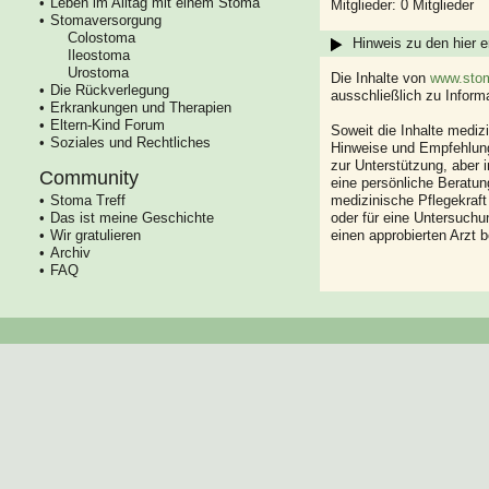
Leben im Alltag mit einem Stoma
Mitglieder: 0 Mitglieder
Stomaversorgung
Colostoma
Hinweis zu den hier e
Ileostoma
Urostoma
Die Inhalte von
www.stom
Die Rückverlegung
ausschließlich zu Infor
Erkrankungen und Therapien
Eltern-Kind Forum
Soweit die Inhalte mediz
Soziales und Rechtliches
Hinweise und Empfehlung
zur Unterstützung, aber i
Community
eine persönliche Beratung
Stoma Treff
medizinische Pflegekraft
Das ist meine Geschichte
oder für eine Untersuch
Wir gratulieren
einen approbierten Arzt 
Archiv
FAQ