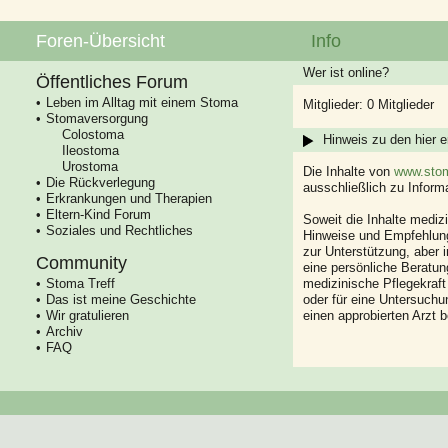
Foren-Übersicht
Info
Wer ist online?
Öffentliches Forum
Leben im Alltag mit einem Stoma
Mitglieder: 0 Mitglieder
Stomaversorgung
Colostoma
Hinweis zu den hier e
Ileostoma
Urostoma
Die Inhalte von
www.stom
Die Rückverlegung
ausschließlich zu Infor
Erkrankungen und Therapien
Eltern-Kind Forum
Soweit die Inhalte mediz
Soziales und Rechtliches
Hinweise und Empfehlung
zur Unterstützung, aber i
Community
eine persönliche Beratung
Stoma Treff
medizinische Pflegekraft
Das ist meine Geschichte
oder für eine Untersuch
Wir gratulieren
einen approbierten Arzt 
Archiv
FAQ