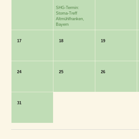
SHG-Termin:
Stoma-Treff
Altmühlfranken,
Bayern
17
18
19
24
25
26
31