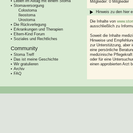
Leben im Alltag mit einem Stoma
Mitglieder: 0 Mitglieder
Stomaversorgung
Colostoma
Hinweis zu den hier e
Ileostoma
Urostoma
Die Inhalte von
www.stom
Die Rückverlegung
ausschließlich zu Infor
Erkrankungen und Therapien
Eltern-Kind Forum
Soweit die Inhalte mediz
Soziales und Rechtliches
Hinweise und Empfehlung
zur Unterstützung, aber i
Community
eine persönliche Beratung
Stoma Treff
medizinische Pflegekraft
Das ist meine Geschichte
oder für eine Untersuch
Wir gratulieren
einen approbierten Arzt 
Archiv
FAQ