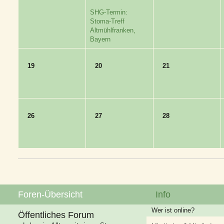
SHG-Termin:
Stoma-Treff
Altmühlfranken,
Bayern
19
20
21
26
27
28
Foren-Übersicht
Info
Wer ist online?
Öffentliches Forum