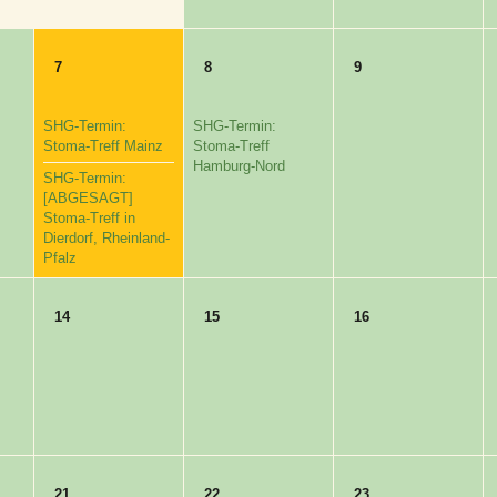
7
8
9
SHG-Termin:
SHG-Termin:
Stoma-Treff Mainz
Stoma-Treff
Hamburg-Nord
SHG-Termin:
[ABGESAGT]
Stoma-Treff in
Dierdorf, Rheinland-
Pfalz
14
15
16
21
22
23