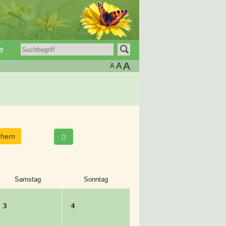
e
A
A
A
Samstag
Sonntag
3
4