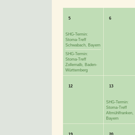
5
6
SHG-Termin:
Stoma-Treff
Schwabach, Bayern
SHG-Termin:
Stoma-Treff
Zollernalb, Baden-
Württemberg
12
13
SHG-Termin:
Stoma-Treff
Altmühlfranken,
Bayern
19
20