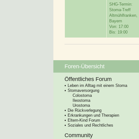
SHG-Termin:
Stoma-Treff
Altmühlfranken,
Bayern
Von: 17:00
Bis: 19:00
Foren-Übersicht
Öffentliches Forum
Leben im Alltag mit einem Stoma
Stomaversorgung
Colostoma
Ileostoma
Urostoma
Die Rückverlegung
Erkrankungen und Therapien
Eltern-Kind Forum
Soziales und Rechtliches
Community