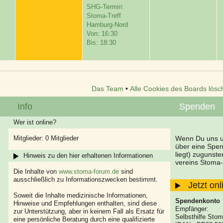
SHG-Termin:
Stoma-Treff
Hamburg-Nord
Von: 16:30
Bis: 18:30
Das Team
•
Alle Cookies des Boards lösc
Info
Spenden
Wer ist online?
Mitglieder: 0 Mitglieder
Wenn Du uns un
über eine Spe
liegt) zugunst
Hinweis zu den hier erhaltenen Informationen
vereins Stoma-
Die Inhalte von
www.stoma-forum.de
sind
ausschließlich zu Informationszwecken bestimmt.
Jetzt on
Soweit die Inhalte medizinische Informationen,
Spendenkonto
Hinweise und Empfehlungen enthalten, sind diese
Empfänger:
zur Unterstützung, aber in keinem Fall als Ersatz für
Selbsthilfe Stom
eine persönliche Beratung durch eine qualifizierte