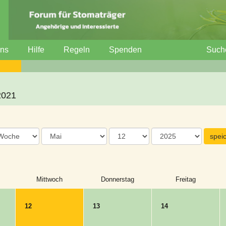
uns
Hilfe
Regeln
Spenden
Such
2021
Mittwoch
Donnerstag
Freitag
12
13
14