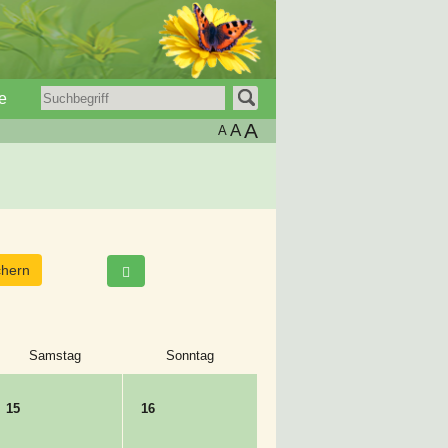
e
A
A
A
Samstag
Sonntag
15
16