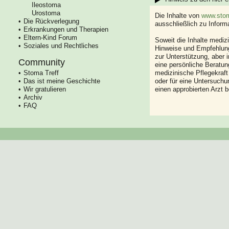
Ileostoma
Urostoma
Die Inhalte von
www.stom
Die Rückverlegung
ausschließlich zu Infor
Erkrankungen und Therapien
Eltern-Kind Forum
Soweit die Inhalte mediz
Soziales und Rechtliches
Hinweise und Empfehlung
zur Unterstützung, aber i
Community
eine persönliche Beratung
Stoma Treff
medizinische Pflegekraft
Das ist meine Geschichte
oder für eine Untersuch
Wir gratulieren
einen approbierten Arzt 
Archiv
FAQ