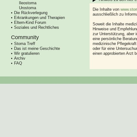
Ileostoma
Urostoma
Die Inhalte von
www.stom
Die Rückverlegung
ausschließlich zu Infor
Erkrankungen und Therapien
Eltern-Kind Forum
Soweit die Inhalte mediz
Soziales und Rechtliches
Hinweise und Empfehlung
zur Unterstützung, aber i
Community
eine persönliche Beratung
Stoma Treff
medizinische Pflegekraft
Das ist meine Geschichte
oder für eine Untersuch
Wir gratulieren
einen approbierten Arzt 
Archiv
FAQ